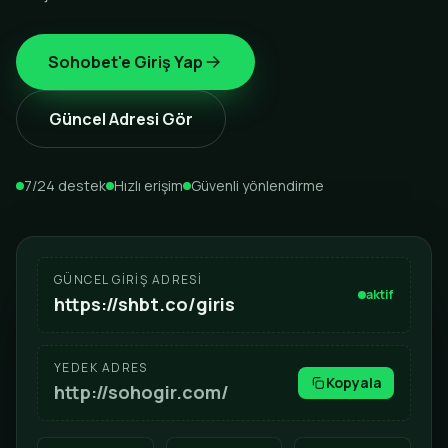
Sohobet'e Giriş Yap
Güncel Adresi Gör
7/24 destek
Hızlı erişim
Güvenli yönlendirme
GÜNCEL GIRIŞ ADRESI
aktif
https://shbt.co/giris
YEDEK ADRES
Kopyala
http://sohogir.com/