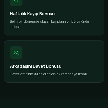
Haftalık Kayıp Bonusu
Belirli bir dönemde oluşan kayıpların bir bölümünün
iadesi.
Arkadaşını Davet Bonusu
Davet ettiğiniz kullanıcılar için ek kampanya fırsatı.