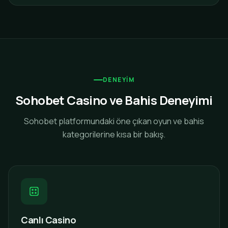
DENEYIM
Sohobet Casino ve Bahis Deneyimi
Sohobet platformundaki öne çıkan oyun ve bahis
kategorilerine kısa bir bakış.
Canlı Casino