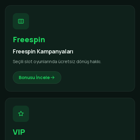
Freespin
Freespin Kampanyaları
Seçili slot oyunlarında ücretsiz dönüş hakkı.
Bonusu İncele
VIP