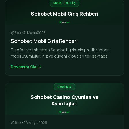
MOBIL GIRIŞ
Sohobet Mobil Giriş Rehberi
5 dk
•
31 Mayıs 2026
Sohobet Mobil Giriş Rehberi
Telefon ve tabletten Sohobet giriş için pratik rehber:
mobil uyumluluk, hız ve güvenlik ipuçları tek sayfada.
Devamını Oku
CASINO
Sohobet Casino Oyunları ve
Avantajları
6 dk
•
28 Mayıs 2026