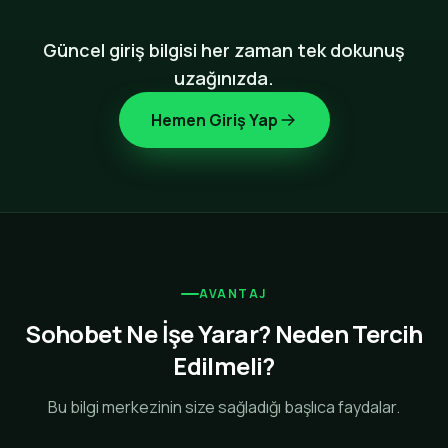
Güncel giriş bilgisi her zaman tek dokunuş
uzağınızda.
Hemen Giriş Yap
AVANTAJ
Sohobet Ne İşe Yarar? Neden Tercih
Edilmeli?
Bu bilgi merkezinin size sağladığı başlıca faydalar.