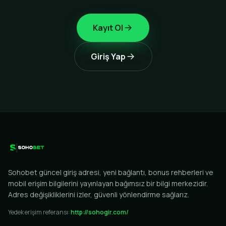
Kayıt Ol
Giriş Yap
Sohobet
güncel giriş adresi, yeni bağlantı, bonus rehberleri ve
mobil erişim bilgilerini yayınlayan bağımsız bir bilgi merkezidir.
Adres değişikliklerini izler, güvenli yönlendirme sağlarız.
Yedek erişim referansı:
http://sohogir.com/