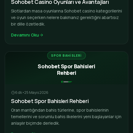
Sohobet Casino Oyunları ve Avantajları
Slotlardan masa oyunlarına Sohobet casino kategorilerini
ve oyun seçerken nelere bakmanız gerektiğini abartısız
bir dille özetledik.
Devamını Oku
SPOR BAHISLERI
Sohobet Spor Bahisleri
Rehberi
6 dk
•
25 Mayıs 2026
Sohobet Spor Bahisleri Rehberi
Oran mantığından bahis türlerine, spor bahislerinin
temellerini ve sorumlu bahis ilkelerini yeni başlayanlar için
anlaşılır biçimde derledik.