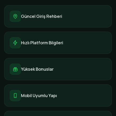
Güncel Giriş Rehberi
Hızlı Platform Bilgileri
Yüksek Bonuslar
Mobil Uyumlu Yapı