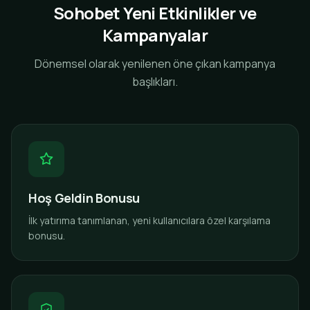
Sohobet Yeni Etkinlikler ve
Kampanyalar
Dönemsel olarak yenilenen öne çıkan kampanya
başlıkları.
Hoş Geldin Bonusu
İlk yatırıma tanımlanan, yeni kullanıcılara özel karşılama
bonusu.