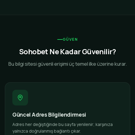
GÜVEN
Sohobet Ne Kadar Güvenilir?
Bu bilgi sitesi güvenli erişimi üç temel ilke üzerine kurar.
Güncel Adres Bilgilendirmesi
Adres her değiştiğinde bu sayfa yenilenir; karşınıza
yalnızca doğrulanmış bağlantı çıkar.