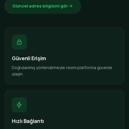
Güncel adres bilgisini gör
Güvenli Erişim
Doğrulanmış yönlendirmeyle resmi platforma güvenle
ulaşın.
Hızlı Bağlantı