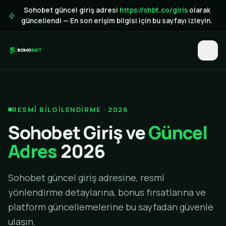
Sohobet güncel giriş adresi
https://shbt.co/giris
olarak
güncellendi — En son erişim bilgisi için bu sayfayı izleyin.
Sohobet Giriş
Güncel Adres
RESMÎ BILGILENDIRME · 2026
Sohobet Giriş ve
Güncel
Bonuslar
Adres
2026
Blog
SSS
Sohobet güncel giriş adresine, resmî
İletişim
yönlendirme detaylarına, bonus fırsatlarına ve
platform güncellemelerine bu sayfadan güvenle
Kayıt Ol
Giriş Yap
ulaşın.