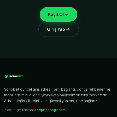
Kayıt Ol
Giriş Yap
Sohobet
güncel giriş adresi, yeni bağlantı, bonus rehberleri ve
mobil erişim bilgilerini yayınlayan bağımsız bir bilgi merkezidir.
Adres değişikliklerini izler, güvenli yönlendirme sağlarız.
Yedek erişim referansı:
http://sohogir.com/