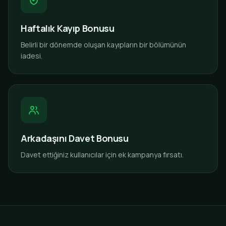
Haftalık Kayıp Bonusu
Belirli bir dönemde oluşan kayıpların bir bölümünün
iadesi.
Arkadaşını Davet Bonusu
Davet ettiğiniz kullanıcılar için ek kampanya fırsatı.