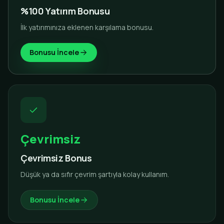
%100 Yatırım Bonusu
İlk yatırımınıza eklenen karşılama bonusu.
Bonusu İncele
Çevrimsiz
Çevrimsiz Bonus
Düşük ya da sıfır çevrim şartıyla kolay kullanım.
Bonusu İncele