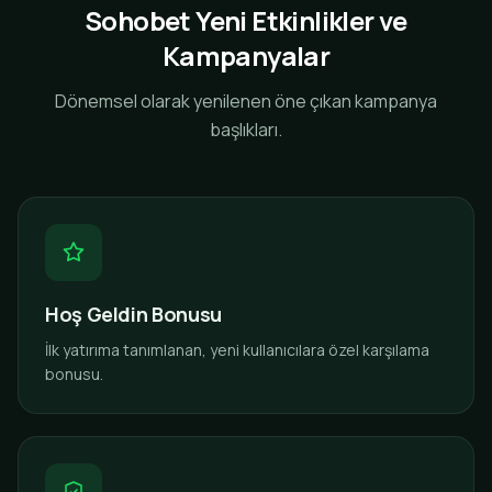
Sohobet Yeni Etkinlikler ve
Kampanyalar
Dönemsel olarak yenilenen öne çıkan kampanya
başlıkları.
Hoş Geldin Bonusu
İlk yatırıma tanımlanan, yeni kullanıcılara özel karşılama
bonusu.