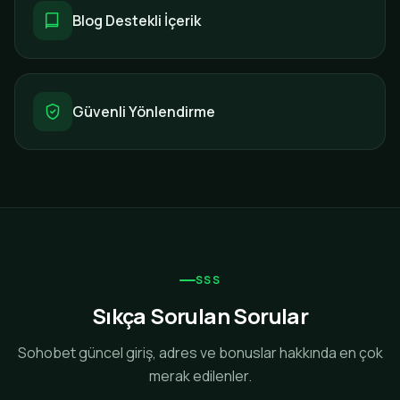
Blog Destekli İçerik
Güvenli Yönlendirme
SSS
Sıkça Sorulan Sorular
Sohobet güncel giriş, adres ve bonuslar hakkında en çok
merak edilenler.