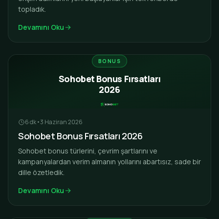
topladık.
Devamını Oku
BONUS
Sohobet Bonus Fırsatları
2026
6 dk
•
3 Haziran 2026
Sohobet Bonus Fırsatları 2026
Sohobet bonus türlerini, çevrim şartlarını ve
kampanyalardan verim almanın yollarını abartısız, sade bir
dille özetledik.
Devamını Oku