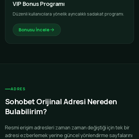
VIP Bonus Programı
Düzenli kullanıcılara yönelik ayrıcalıklı sadakat programı.
Bonusu İncele
ADRES
Sohobet Orijinal Adresi Nereden
Bulabilirim?
Resmi erişim adresleri zaman zaman değiştiği için tek bir
adresi ezberlemek yerine güncel yönlendirme sayfalarını