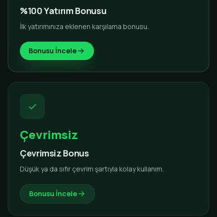
%100 Yatırım Bonusu
İlk yatırımınıza eklenen karşılama bonusu.
Bonusu İncele
Çevrimsiz
Çevrimsiz Bonus
Düşük ya da sıfır çevrim şartıyla kolay kullanım.
Bonusu İncele