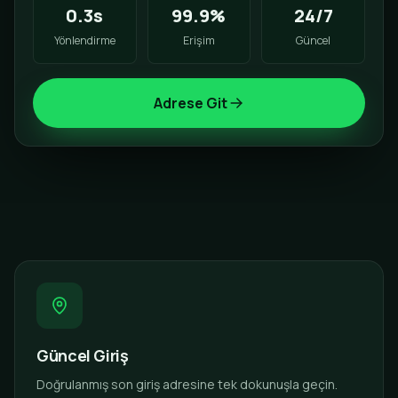
0.3s
99.9%
24/7
Yönlendirme
Erişim
Güncel
Adrese Git
Güncel Giriş
Doğrulanmış son giriş adresine tek dokunuşla geçin.