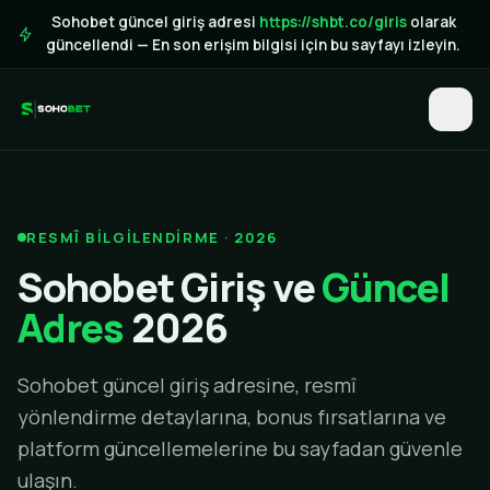
Sohobet güncel giriş adresi
https://shbt.co/giris
olarak
güncellendi — En son erişim bilgisi için bu sayfayı izleyin.
Sohobet Giriş
Güncel Adres
RESMÎ BILGILENDIRME · 2026
Sohobet Giriş ve
Güncel
Bonuslar
Adres
2026
Blog
SSS
Sohobet güncel giriş adresine, resmî
İletişim
yönlendirme detaylarına, bonus fırsatlarına ve
platform güncellemelerine bu sayfadan güvenle
Kayıt Ol
Giriş Yap
ulaşın.