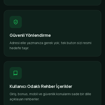
Güvenli Yönlendirme
Adresi elle yazmanıza gerek yok; tek buton sizi resmi
hedefe taşır.
Kullanıcı Odaklı Rehber İçerikler
Giriş, bonus, mobil ve güvenlik konularını sade bir dille
açıklayan rehberler.