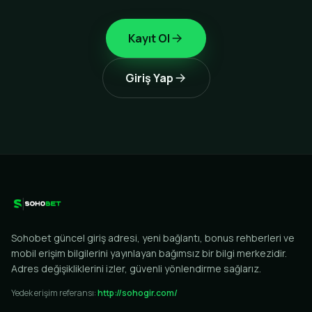
Kayıt Ol
Giriş Yap
Sohobet
güncel giriş adresi, yeni bağlantı, bonus rehberleri ve
mobil erişim bilgilerini yayınlayan bağımsız bir bilgi merkezidir.
Adres değişikliklerini izler, güvenli yönlendirme sağlarız.
Yedek erişim referansı:
http://sohogir.com/