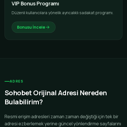
VIP Bonus Programı
Düzenli kullanıcılara yönelik ayrıcalıklı sadakat programı.
Bonusu İncele
ADRES
Sohobet Orijinal Adresi Nereden
Bulabilirim?
Resmi erişim adresleri zaman zaman değiştiği için tek bir
adresi ezberlemek yerine güncel yönlendirme sayfalarını