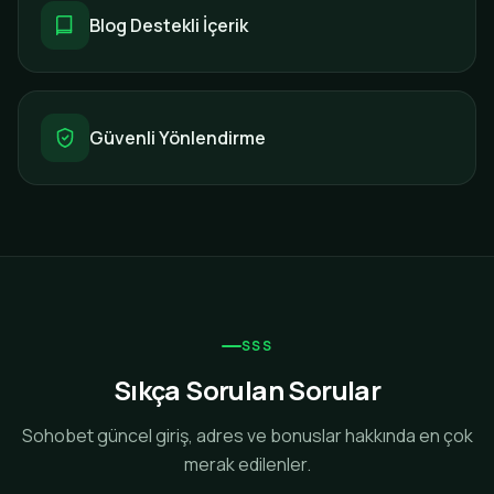
Blog Destekli İçerik
Güvenli Yönlendirme
SSS
Sıkça Sorulan Sorular
Sohobet güncel giriş, adres ve bonuslar hakkında en çok
merak edilenler.