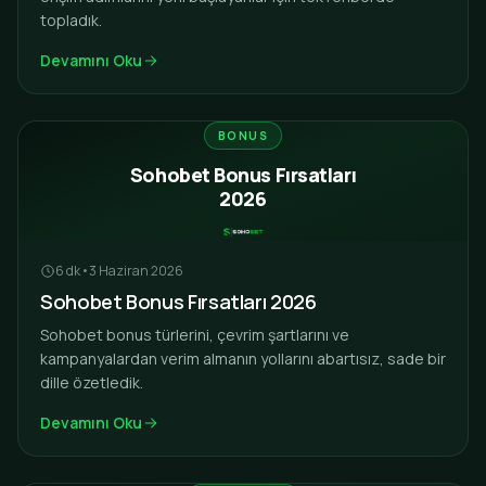
topladık.
Devamını Oku
BONUS
Sohobet Bonus Fırsatları
2026
6 dk
•
3 Haziran 2026
Sohobet Bonus Fırsatları 2026
Sohobet bonus türlerini, çevrim şartlarını ve
kampanyalardan verim almanın yollarını abartısız, sade bir
dille özetledik.
Devamını Oku