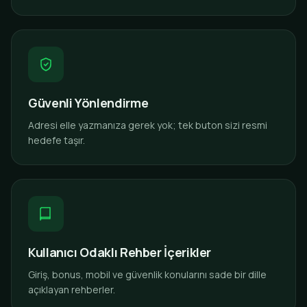
Güvenli Yönlendirme
Adresi elle yazmanıza gerek yok; tek buton sizi resmi
hedefe taşır.
Kullanıcı Odaklı Rehber İçerikler
Giriş, bonus, mobil ve güvenlik konularını sade bir dille
açıklayan rehberler.