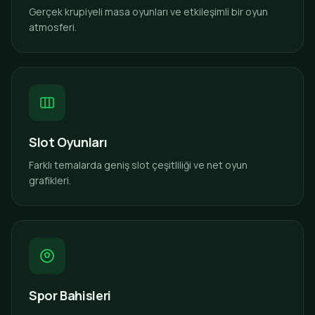
Gerçek krupiyeli masa oyunları ve etkileşimli bir oyun
atmosferi.
Slot Oyunları
Farklı temalarda geniş slot çeşitliliği ve net oyun
grafikleri.
Spor Bahisleri