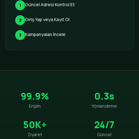
Güncel Adresi Kontrol Et
1
Giriş Yap veya Kayıt Ol
2
Kampanyaları İncele
3
99.9%
0.3s
Erişim
Yönlendirme
50K+
24/7
Ziyaret
Güncel