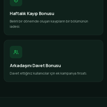
Haftalık Kayıp Bonusu
Belirli bir dönemde oluşan kayıpların bir bölümünün
iadesi.
Arkadaşını Davet Bonusu
Davet ettiğiniz kullanıcılar için ek kampanya fırsatı.