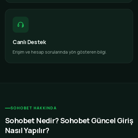
Canlı Destek
Erişim ve hesap sorularında yön gösteren bilgi.
SOHOBET HAKKINDA
Sohobet Nedir? Sohobet Güncel Giriş
Nasıl Yapılır?