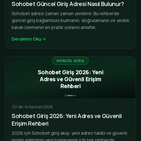
Sohobet Güncel Giriş Adresi Nasıl Bulunur?
Sohobet adresi zaman zaman yenilenir. Bu rehberde
güncel giriş bağlantısını bulmanın, doğrulamanın ve yedek
kanalı izlemenin en pratik yollarını anlattık.
Devamını Oku
GÜNCEL GIRIŞ
Sohobet Giriş 2026: Yeni
Adres ve Güvenli Erişim
Rehberi
7 dk
•
6 Haziran 2026
Sohobet Giriş 2026: Yeni Adres ve Güvenli
Erişim Rehberi
2026 için Sohobet giriş akışı, yeni adres takibi ve güvenli
erişim adımlarını yeni başlayanlar için tek rehberde