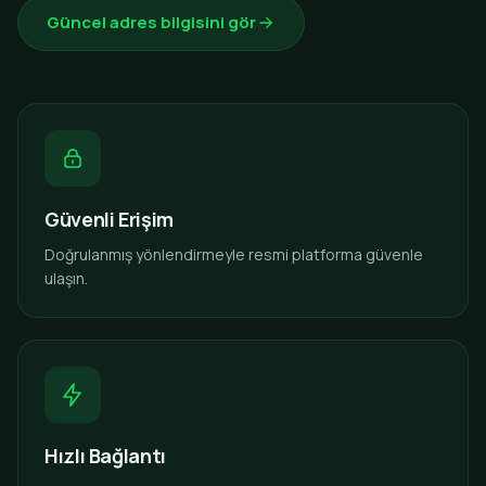
Güncel adres bilgisini gör
Güvenli Erişim
Doğrulanmış yönlendirmeyle resmi platforma güvenle
ulaşın.
Hızlı Bağlantı