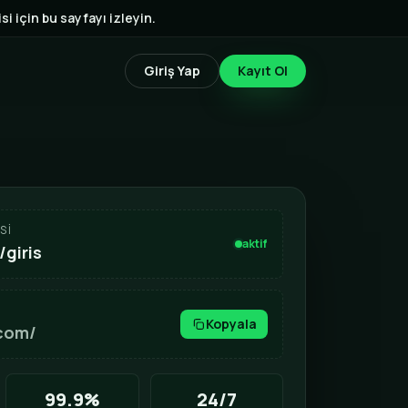
si için bu sayfayı izleyin.
Giriş Yap
Kayıt Ol
SI
aktif
/giris
Kopyala
.com/
99.9%
24/7