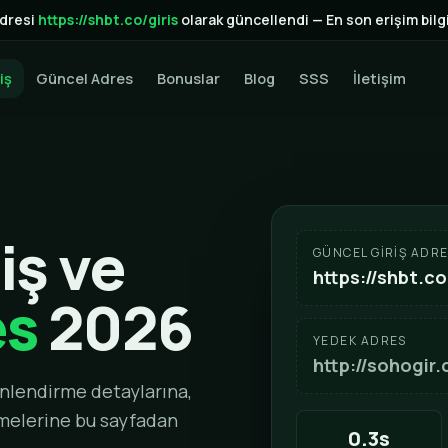
dresi
https://shbt.co/giris
olarak güncellendi — En son erişim bilgi
iş
Güncel Adres
Bonuslar
Blog
SSS
İletişim
iş ve
GÜNCEL GIRIŞ ADRE
https://shbt.co
es
2026
YEDEK ADRES
http://sohogir
önlendirme detaylarına,
emelerine bu sayfadan
0.3s