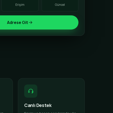
Erişim
Güncel
Adrese Git
Canlı Destek