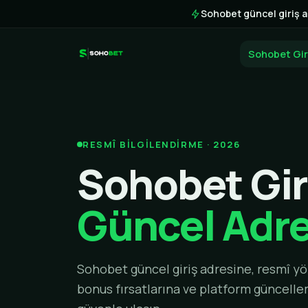
Sohobet güncel giriş a
Sohobet Gir
RESMÎ BILGILENDIRME · 2026
Sohobet Gir
Güncel Adr
Sohobet güncel giriş adresine, resmî y
bonus fırsatlarına ve platform güncell