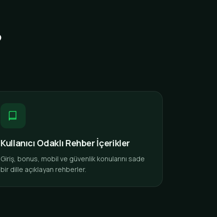
?
Kullanıcı Odaklı Rehber İçerikler
Giriş, bonus, mobil ve güvenlik konularını sade
bir dille açıklayan rehberler.