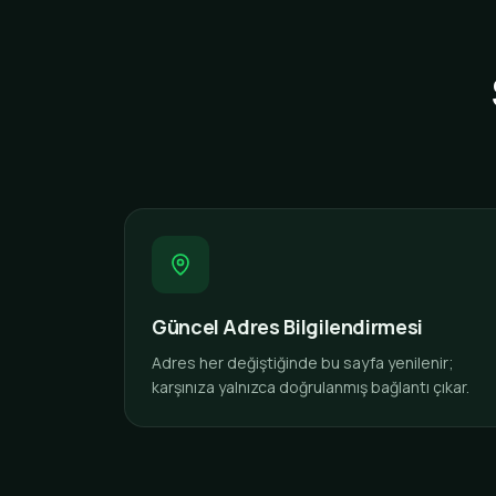
Güncel Adres Bilgilendirmesi
Adres her değiştiğinde bu sayfa yenilenir;
karşınıza yalnızca doğrulanmış bağlantı çıkar.