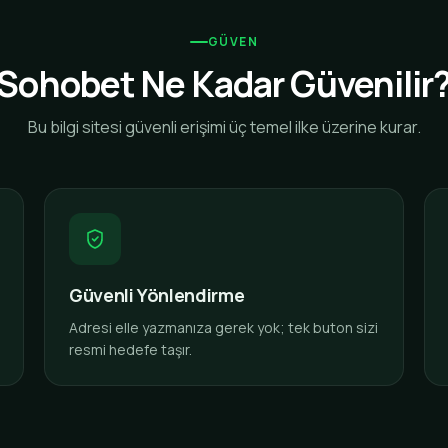
GÜVEN
Sohobet Ne Kadar Güvenilir
Bu bilgi sitesi güvenli erişimi üç temel ilke üzerine kurar.
Güvenli Yönlendirme
Adresi elle yazmanıza gerek yok; tek buton sizi
resmi hedefe taşır.