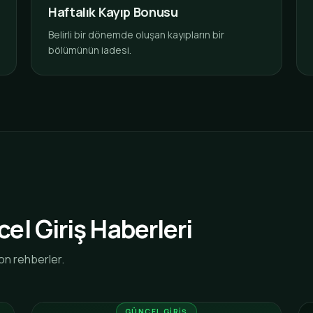
Haftalık Kayıp Bonusu
Belirli bir dönemde oluşan kayıpların bir
bölümünün iadesi.
el Giriş Haberleri
on rehberler.
GÜNCEL GIRIŞ