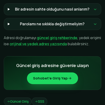
Bir adresin sahte olduğunu nasıl anlarım?
Parolamı ne sıklıkla değiştirmeliyim?
Adresi doğrulamayı
güncel giriş rehberinde
, yedek erişimi
ise
orijinal ve yedek adres yazısında
bulabilirsiniz.
Güncel giriş adresine güvenle ulaşın
Sohobet'e Giriş Yap
Güncel Giriş
SSS