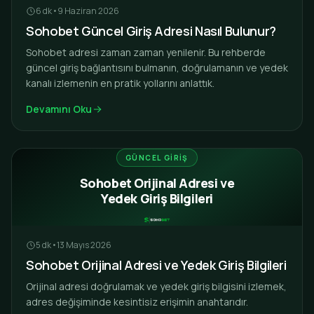
6 dk
•
9 Haziran 2026
Sohobet Güncel Giriş Adresi Nasıl Bulunur?
Sohobet adresi zaman zaman yenilenir. Bu rehberde
güncel giriş bağlantısını bulmanın, doğrulamanın ve yedek
kanalı izlemenin en pratik yollarını anlattık.
Devamını Oku
GÜNCEL GIRIŞ
Sohobet Orijinal Adresi ve
Yedek Giriş Bilgileri
5 dk
•
13 Mayıs 2026
Sohobet Orijinal Adresi ve Yedek Giriş Bilgileri
Orijinal adresi doğrulamak ve yedek giriş bilgisini izlemek,
adres değişiminde kesintisiz erişimin anahtarıdır.