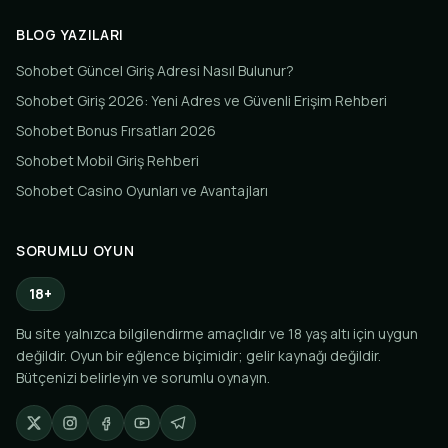
BLOG YAZILARI
Sohobet Güncel Giriş Adresi Nasıl Bulunur?
Sohobet Giriş 2026: Yeni Adres ve Güvenli Erişim Rehberi
Sohobet Bonus Fırsatları 2026
Sohobet Mobil Giriş Rehberi
Sohobet Casino Oyunları ve Avantajları
SORUMLU OYUN
18+
Bu site yalnızca bilgilendirme amaçlıdır ve 18 yaş altı için uygun
değildir. Oyun bir eğlence biçimidir; gelir kaynağı değildir.
Bütçenizi belirleyin ve sorumlu oynayın.