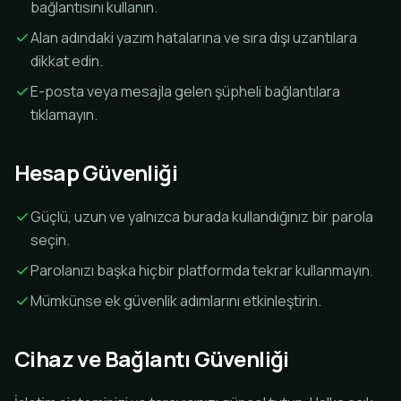
bağlantısını kullanın.
Alan adındaki yazım hatalarına ve sıra dışı uzantılara
dikkat edin.
E-posta veya mesajla gelen şüpheli bağlantılara
tıklamayın.
Hesap Güvenliği
Güçlü, uzun ve yalnızca burada kullandığınız bir parola
seçin.
Parolanızı başka hiçbir platformda tekrar kullanmayın.
Mümkünse ek güvenlik adımlarını etkinleştirin.
Cihaz ve Bağlantı Güvenliği