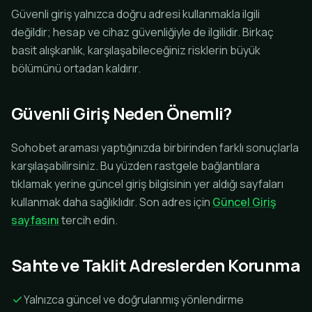
Güvenli giriş yalnızca doğru adresi kullanmakla ilgili
değildir; hesap ve cihaz güvenliğiyle de ilgilidir. Birkaç
basit alışkanlık, karşılaşabileceğiniz risklerin büyük
bölümünü ortadan kaldırır.
Güvenli Giriş Neden Önemli?
Sohobet araması yaptığınızda birbirinden farklı sonuçlarla
karşılaşabilirsiniz. Bu yüzden rastgele bağlantılara
tıklamak yerine güncel giriş bilgisinin yer aldığı sayfaları
kullanmak daha sağlıklıdır. Son adres için
Güncel Giriş
sayfasını
tercih edin.
Sahte ve Taklit Adreslerden Korunma
Yalnızca güncel ve doğrulanmış yönlendirme