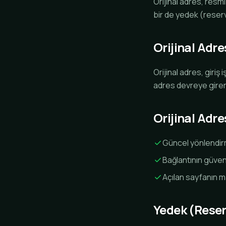
Orijinal adres, resm
bir de yedek (reserve
Orijinal Adre
Orijinal adres, giriş 
adres devreye girer. 
Orijinal Adre
Güncel yönlendirm
Bağlantının güvenl
Açılan sayfanın ma
Yedek (Reser