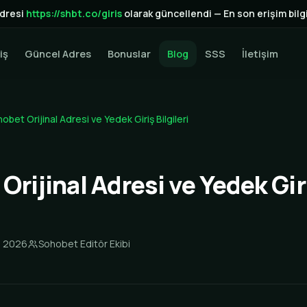
dresi
https://shbt.co/giris
olarak güncellendi — En son erişim bilgi
iş
Güncel Adres
Bonuslar
Blog
SSS
İletişim
obet Orijinal Adresi ve Yedek Giriş Bilgileri
Orijinal Adresi ve Yedek Gir
s 2026
Sohobet
Editör Ekibi