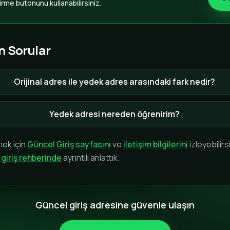
rme butonunu kullanabilirsiniz.
n Sorular
Orijinal adres ile yedek adres arasındaki fark nedir?
Yedek adresi nereden öğrenirim?
ek için
Güncel Giriş sayfasını
ve
iletişim bilgilerini
izleyebilirs
giriş rehberinde
ayrıntılı anlattık.
Güncel giriş adresine güvenle ulaşın