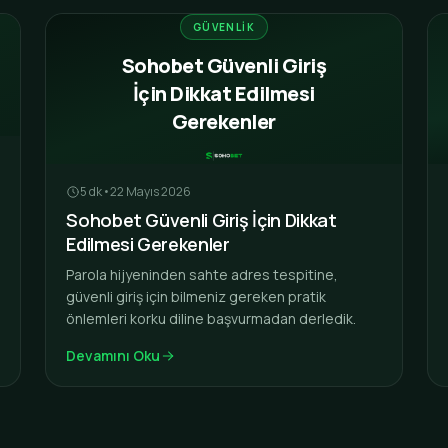
GÜVENLIK
Sohobet Güvenli Giriş
İçin Dikkat Edilmesi
Gerekenler
5 dk
•
22 Mayıs 2026
Sohobet Güvenli Giriş İçin Dikkat
Edilmesi Gerekenler
Parola hijyeninden sahte adres tespitine,
güvenli giriş için bilmeniz gereken pratik
önlemleri korku diline başvurmadan derledik.
Devamını Oku