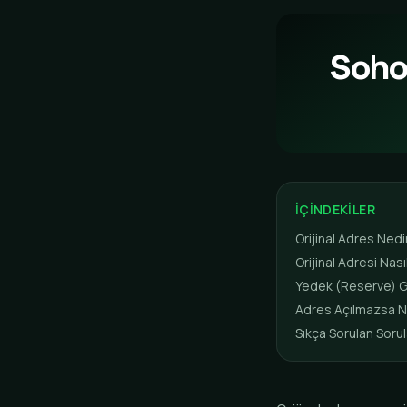
Sohob
İÇINDEKILER
Orijinal Adres Nedi
Orijinal Adresi Nas
Yedek (Reserve) G
Adres Açılmazsa N
Sıkça Sorulan Sorul