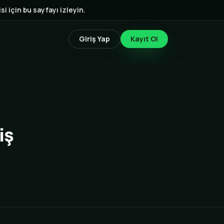
si için bu sayfayı izleyin.
Giriş Yap
Kayıt Ol
iş